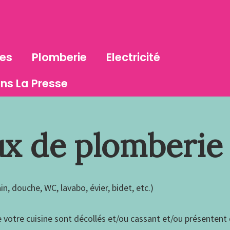
les
Plomberie
Electricité
ns La Presse
aux de plomberie
n, douche, WC, lavabo, évier, bidet, etc.)
 de votre cuisine sont décollés et/ou cassant et/ou présent