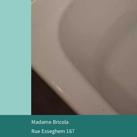
Madame Bricola
Rue Esseghem 167